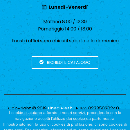
Lunedì-Venerdì
Mattina 8.00 / 12.30
Pomeriggio 14.00 / 18.00
I nostri uffici sono chiusi il sabato e la domenica
RICHIEDI IL CATALOGO
Copyright © 2019
Linea Flesh
. P.IVA 02335020240.
I cookie ci aiutano a fornire i nostri servizi, procedendo con la
Tutela della Privacy
/
Condizioni di Vendita
/
navigazione accetti l'utilizzo dei cookie da parte nostra.
Contributi Pubblici
Il nostro sito non fa uso di cookies di profilazione, ci sono cookies di