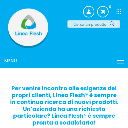
0
Per venire incontro alle esigenze dei
propri clienti, Linea Flesh® è sempre
in continua ricerca di nuovi prodotti.
Un’azienda ha una richiesta
particolare? Linea Flesh® è sempre
pronta a soddisfarla!