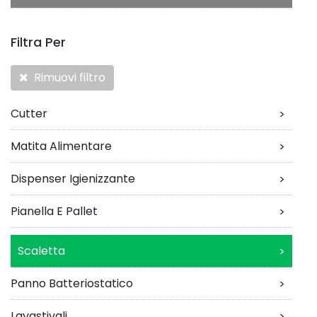
Filtra Per
Rimuovi filtro
Cutter
>
Matita Alimentare
>
Dispenser Igienizzante
>
Pianella E Pallet
>
Scaletta
>
Panno Batteriostatico
>
Lavastivali
>