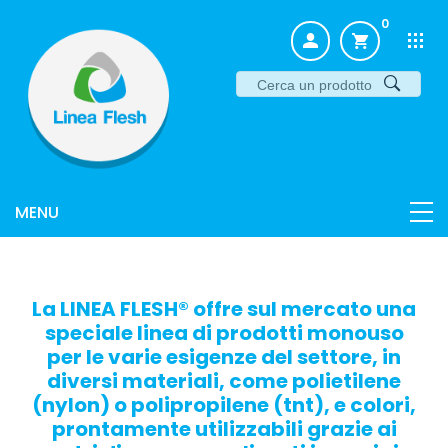
0
La LINEA FLESH® offre sul mercato una
speciale linea di prodotti monouso
per le varie esigenze del settore, in
diversi materiali, come polietilene
(nylon) o polipropilene (tnt), e colori,
prontamente utilizzabili grazie ai