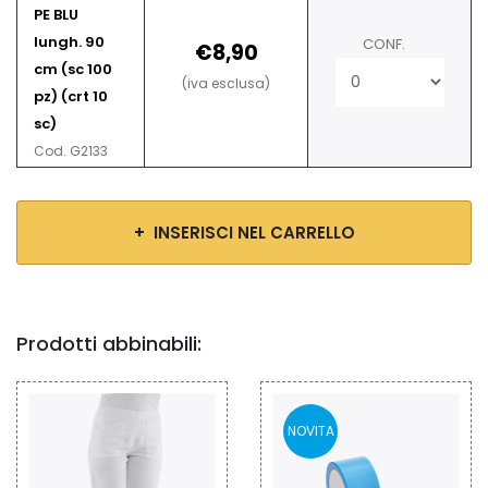
PE BLU
lungh. 90
CONF.
€8,90
cm (sc 100
(iva esclusa)
pz) (crt 10
sc)
Cod. G2133
+ INSERISCI NEL CARRELLO
Prodotti abbinabili:
NOVITA